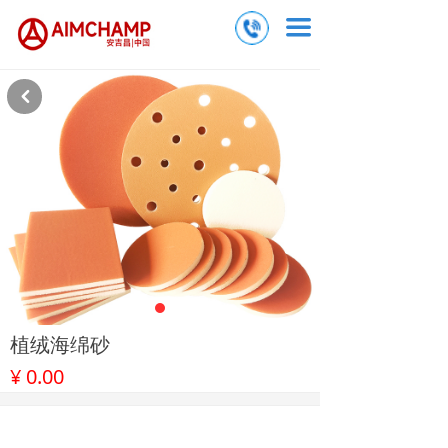
끀
낒
植绒海绵砂
¥
0.00