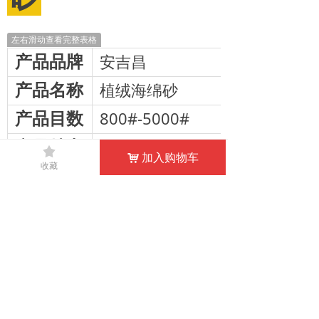
左右滑动查看完整表格
产品品牌
安吉昌
产品名称
植绒海绵砂
产品目数
800#-5000#
产品特点
质地柔软、值砂均匀、磨切力强
끄
加入购物车
낙
收藏
应用范围
汽车、木料、玉石、家具、不锈
网站首页
关于我们
新闻资讯
产品中心
联系我们
版权所有© 安吉昌研磨科技有限公司  苏ICP备2023000970号