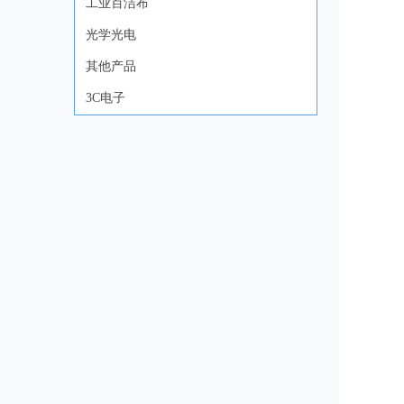
工业百洁布
光学光电
其他产品
3C电子