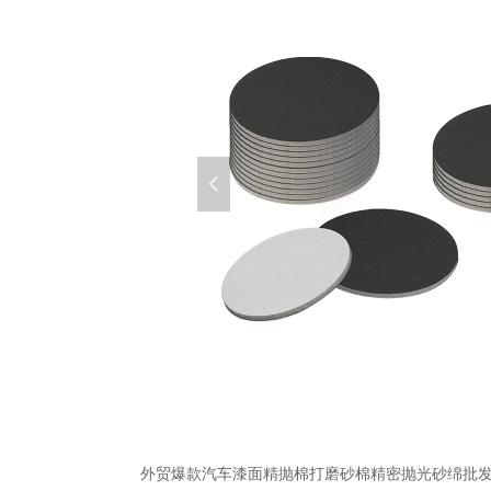
넳
外贸爆款汽车漆面精抛棉打磨砂棉精密抛光砂绵批