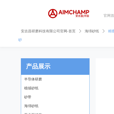
官网
控件[tem_25_34]渲染出错,Source:未将对象引用设置到对象的实例。
控件[tem_25_34]渲染出错,Source:未将对象引用设置到对象的实例。
安吉昌研磨科技有限公司官网-首页
ꄲ
海绵砂纸
ꄲ
精
砂
产品展示
半导体研磨
植绒砂纸
砂带
海绵砂纸