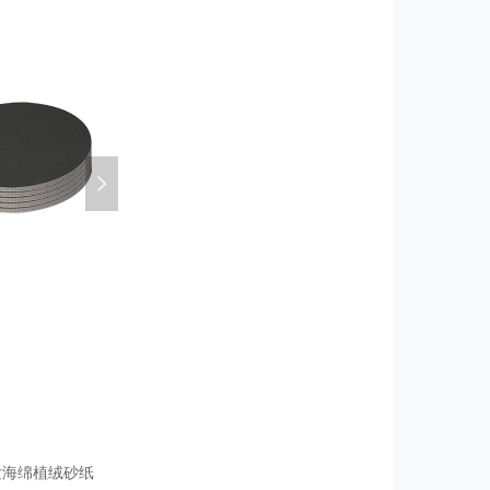
넲
发海绵植绒砂纸