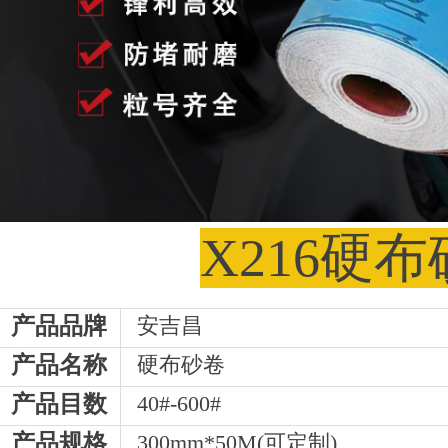
X216硬
产品品牌
安吉昌
产品名称
硬布砂卷
产品目数
40#-600#
产品规格
300mm*50M(可定制)