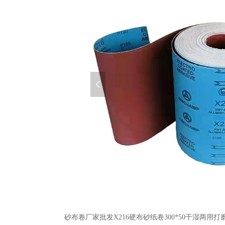
넳
砂布卷厂家批发X216硬布砂纸卷300*50干湿两用