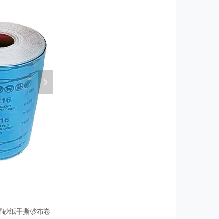
넲
打磨砂纸手撕砂布卷