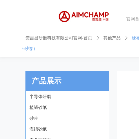
官网
控件[tem_25_34]渲染出错,Source:未将对象引用设置到对象的实例。
控件[tem_25_34]渲染出错,Source:未将对象引用设置到对象的实例。
安吉昌研磨科技有限公司官网-首页
ꄲ
其他产品
ꄲ
硬
6砂卷）
产品展示
半导体研磨
植绒砂纸
砂带
海绵砂纸