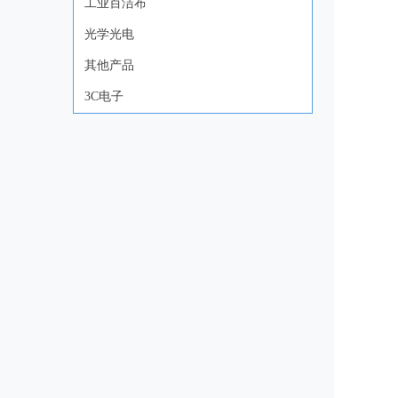
工业百洁布
光学光电
其他产品
3C电子