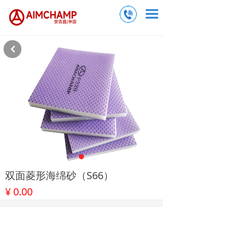
끀
낒
双面菱形海绵砂（S66）
¥
0.00