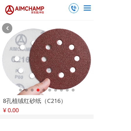
끀
낒
8孔植绒红砂纸（C216）
¥
0.00