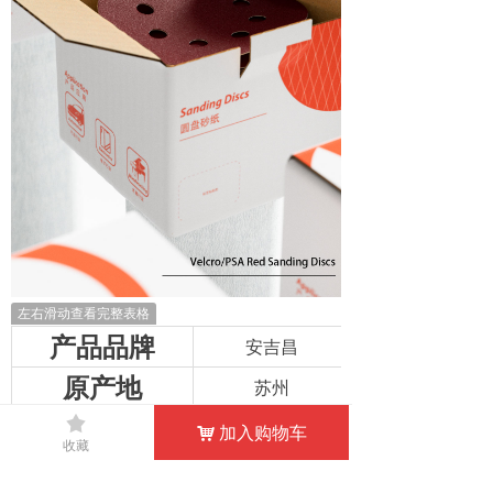
左右滑动查看完整表格
产品品牌
安吉昌
原产地
苏州
磨料
끄
氧化铝
加入购物车
낙
收藏
产品规格
5寸8孔