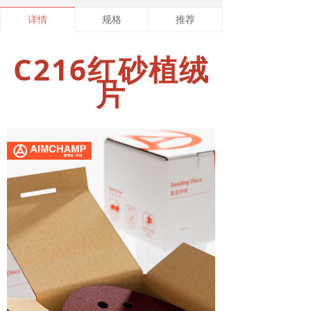
详情
规格
推荐
C216红砂植绒
片