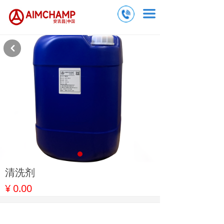
끀
낒
清洗剂
¥
0.00